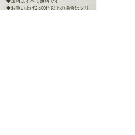
◆送料はすべて無料です
◆お買い上げ2,600円以下の場合はクリ
ックポストにて送付いたします
2,601円以上の場合は宅急便（クロネ
コ）にて送付いたします
お支払方法について
◆クレジット決済
◆銀行振込（お振込手数料はお客様負
担）
西日本シティ銀行
ゆうちょ銀行
返金ポリシー
​プライバシーポリシー
配送ポリシー
利用規約
​アクセシビリティステートメント